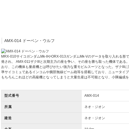
AMX-014 ドーベン・ウルフ
MRX-010サイコガンダムMk-IIやORX-013ガンダムMk-Vのデータを取り入
発され、 AMX-011ザクIIIと次期主力の座を争い、その座を勝ち取った機体であ
おり、この機体も量産機とは呼びがたい強力な重モビルスーツとなった。ザクIII
準サイコミュであるインコムや腕部無線ビーム砲等を搭載しており、ニュータイプ
もちろんこれほどの高級機となってしまうと大量生産は不可能となり、小隊編成を
型式番号
AMX-014
所属
ネオ・ジオン
建造
ネオ・ジオン