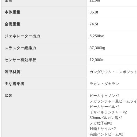
全高
22.0m
本体重量
36.8t
全備重量
74.5t
ジェネレーター出力
5,250kw
スラスター総推力
87,300kg
センサー有効半径
12,000m
装甲材質
ガンダリウム・コンポジッ
主な搭乗者
ラカン・ダカラン
武装
ビームキャノン×2
メガランチャー兼ビームラ
ビームサーベル×2
ミサイルランチャー×2
30mmバルカン砲×2
メガ粒子砲×2
対艦ミサイル×2
有線ハンドビーム×2