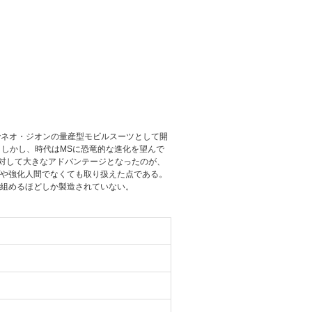
れる形でネオ・ジオンの量産型モビルスーツとして開
る。しかし、時代はMSに恐竜的な進化を望んで
に対して大きなアドバンテージとなったのが、
や強化人間でなくても取り扱えた点である。
組めるほどしか製造されていない。