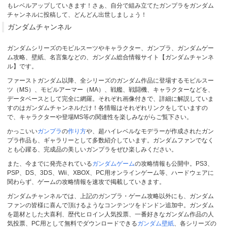
もレベルアップしていきます！さぁ、自分で組み立てたガンプラをガンダム
チャンネルに投稿して、どんどん出世しましょう！
ガンダムチャンネル
ガンダムシリーズのモビルスーツやキャラクター、ガンプラ、ガンダムゲー
ム攻略、壁紙、名言集などの、ガンダム総合情報サイト【ガンダムチャンネ
ル】です。
ファーストガンダム以降、全シリーズの
ガンダム
作品に登場するモビルスー
ツ（MS）、モビルアーマー（MA）、戦艦、戦闘機、キャラクターなどを、
データベースとして完全に網羅。それぞれ画像付きで、詳細に解説していま
すのはガンダムチャンネルだけ！各情報はそれぞれリンクをしていますの
で、キャラクターや登場MS等の関連性を楽しみながらご覧下さい。
かっこいい
ガンプラ
の
作り方
や、超ハイレベルなモデラーが作成されたガン
プラ作品も、ギャラリーとして多数紹介しています。ガンダムファンでなく
とも心躍る、完成品の美しいガンプラをぜひ楽しみください。
また、今までに発売されている
ガンダムゲーム
の攻略情報も公開中。PS3、
PSP、DS、3DS、Wii、XBOX、PC用オンラインゲーム等、ハードウェアに
関わらず、ゲームの攻略情報を速攻で掲載していきます。
ガンダムチャンネルでは、上記のガンプラ・ゲーム攻略以外にも、ガンダム
ファンの皆様に喜んで頂けるようなコンテンツをドンドン追加中。ガンダム
を題材とした大喜利、歴代ヒロイン人気投票、一番好きなガンダム作品の人
気投票、PC用として無料でダウンロードできる
ガンダム壁紙
、各シリーズの