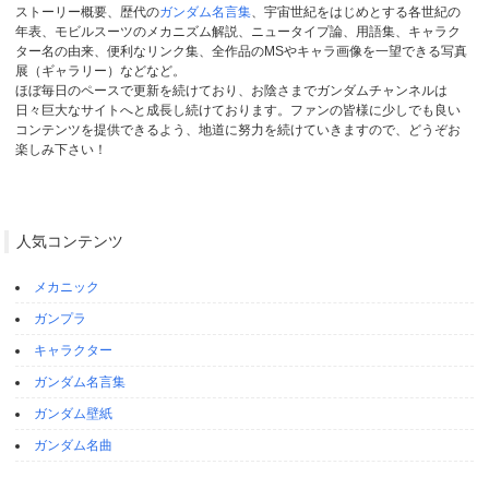
ストーリー概要、歴代の
ガンダム名言集
、宇宙世紀をはじめとする各世紀の
年表、モビルスーツのメカニズム解説、ニュータイプ論、用語集、キャラク
ター名の由来、便利なリンク集、全作品のMSやキャラ画像を一望できる写真
展（ギャラリー）などなど。
ほぼ毎日のペースで更新を続けており、お陰さまでガンダムチャンネルは
日々巨大なサイトへと成長し続けております。ファンの皆様に少しでも良い
コンテンツを提供できるよう、地道に努力を続けていきますので、どうぞお
楽しみ下さい！
人気コンテンツ
メカニック
ガンプラ
キャラクター
ガンダム名言集
ガンダム壁紙
ガンダム名曲